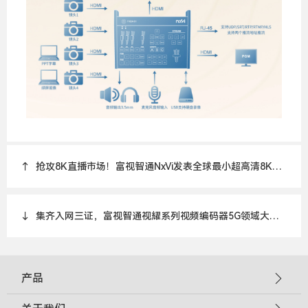
↑
抢攻8K直播市场！富视智通NxVi发表全球最小超高清8K影
像编码器
↓
集齐入网三证，富视智通视耀系列视频编码器5G领域大展
身手
产品