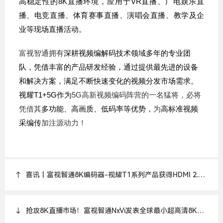
高稳定性的8K直播环境，应用于VR直播、广电娱乐直
播、电竞直播、体育赛事直播、演唱会直播、教学及企
业等现场直播活动。
富视智通拥有
深耕视频编解码技术领域多年的专业团
队，凭借丰富的产品研发经验，通过提供最先进的设备
和解决方案，满足不断快速变化的视频分发市场需求。
视耀T1+5G作为
5G
高新视频编码阵营的一名猛将，必将
凭借其
多功能、高画质、低码率等优势，
为
高标准视频
采编传
加注源动力！
↑
喜讯丨富视智通8K编码器-视耀T1系列产品获得HDMI 2.1
认证！
↓
抢攻8K直播市场！富视智通NxVi发表全球最小超高清8K影